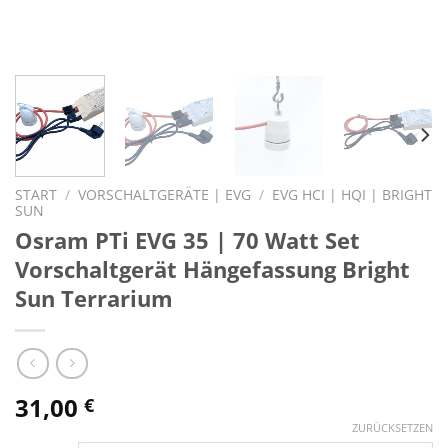
START
/
VORSCHALTGERÄTE | EVG
/
EVG HCI | HQI | BRIGHT
SUN
Osram PTi EVG 35 | 70 Watt Set
Vorschaltgerät Hängefassung Bright
Sun Terrarium
31,00
€
ZURÜCKSETZEN