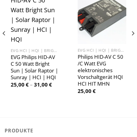
Add to
Add to
wishlist
wishlist
EVG HCI | HQI | BRIGHT SUN
EVG HCI | HQI | BRIGHT SUN
Philips HID-AV C 50
EVG Philips HID-AV
/C Watt EVG
C 50 Watt Bright
elektronisches
Sun | Solar Raptor |
Vorschaltgerät HQI
Sunray | HCI | HQI
HCI HIT MHN
25,00
€
–
31,00
€
25,00
€
PRODUKTE