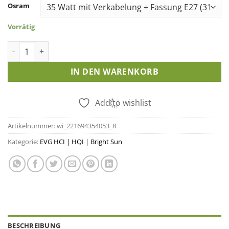
Osram
Vorrätig
Osram PTi EVG 35 | 70 Watt Set Vorschaltgerät Hängefassung 
IN DEN WARENKORB
Add to wishlist
Artikelnummer:
wi_221694354053_8
Kategorie:
EVG HCI | HQI | Bright Sun
BESCHREIBUNG