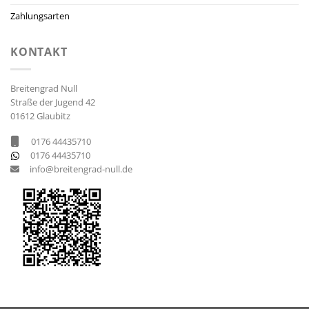
Zahlungsarten
KONTAKT
Breitengrad Null
Straße der Jugend 42
01612 Glaubitz
0176 44435710
0176 44435710
info@breitengrad-null.de