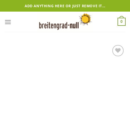
Zum
ADD ANYTHING HERE OR JUST REMOVE IT...
Inhalt
springen
0
Add to
wishlist