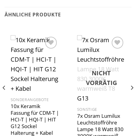
ÄHNLICHE PRODUKTE
Add to
Add to
wishlist
wishlist
NICHT
VORRÄTIG
SONDERANGEBOTE
10x Keramik
SONSTIGE
Fassung für CDM-T |
7x Osram Lumilux
HCI-T | HQI-T | HIT
Leuchtstoffröhre
G12 Sockel
Lampe 18 Watt 830
Halterung + Kabel
3000K warmweiß