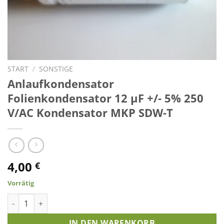
START
/
SONSTIGE
Anlaufkondensator
Folienkondensator 12 µF +/- 5% 250
V/AC Kondensator MKP SDW-T
4,00
€
Vorrätig
Anlaufkondensator Folienkondensator 12 µF +/- 5% 250 V/A
IN DEN WARENKORB