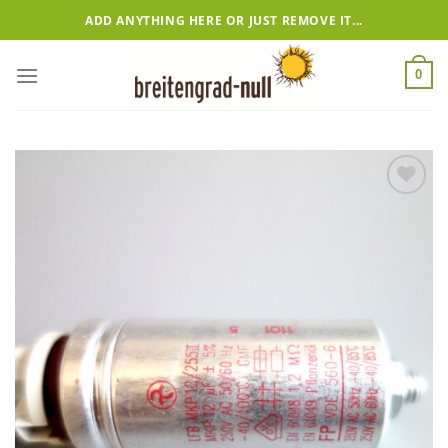
Zum
ADD ANYTHING HERE OR JUST REMOVE IT...
Inhalt
springen
0
Add to
wishlist