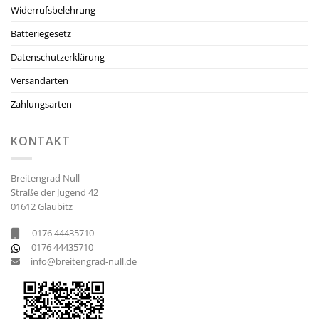
Widerrufsbelehrung
Batteriegesetz
Datenschutzerklärung
Versandarten
Zahlungsarten
KONTAKT
Breitengrad Null
Straße der Jugend 42
01612 Glaubitz
0176 44435710
0176 44435710
info@breitengrad-null.de